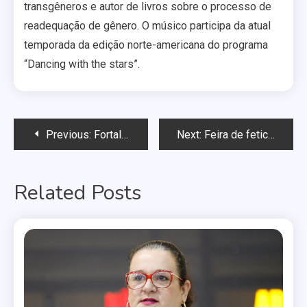
transgêneros e autor de livros sobre o processo de
readequação de gênero. O músico participa da atual
temporada da edição norte-americana do programa
“Dancing with the stars”.
Navegação
Previous:
Fortaleza realiza no domingo sua Parada LGBT
Next:
Feira de fetiches agita semana da Parada de NY
de
Related Posts
Post