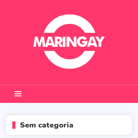
Skip
to
content
Maringay
Sem categoria