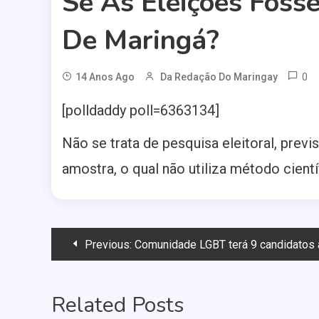
Se As Eleições Foss
De Maringá?
0
14 Anos Ago
Da Redação Do Maringay
[polldaddy poll=6363134]
Não se trata de pesquisa eleitoral, previ
amostra, o qual não utiliza método cient
Navegação
Previous:
Comunidade LGBT terá 9 candidatos 
de
Related Posts
Post