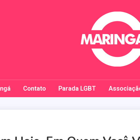
Maringay
ingá
Contato
Parada LGBT
Associaçã