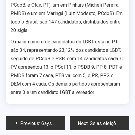
PCdoB, e Otair, PT), um em Pinhais (Micheli Pereira,
PMDB) e um em Maringá (Luiz Modesto, PCdoB). Em
todo o Brasil, são 147 candidatos, distribuídos entre
20 sigla.
O maior número de candidatos do LGBT está no PT:
são 34, representando 23,12% dos candidatos LGBT,
seguido de PCdoB e PSB, com 14 candidatos cada. O
PV apresentou 13, o PSol 11, o PSDB 9, PP 8, PDT e
PMDB foram 7 cada, PTB vai com 5, e PR, PPS e
DEM com 4 cada. Os demais partidos apresentaram
entre 3 e um candidato LGBT a vereador.
Navegação
Previous:
Gays tucanos se posicionam contra projeto de deputado do PSDB
Next:
Se as eleições fossem hoje, em quem você votaria para Prefeito de Maringá?