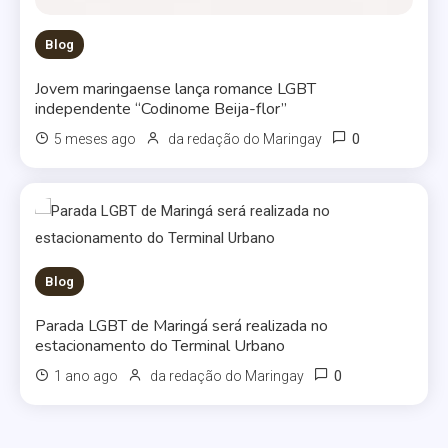
Blog
Jovem maringaense lança romance LGBT
independente “Codinome Beija-flor”
0
5 meses ago
da redação do Maringay
Blog
Parada LGBT de Maringá será realizada no
estacionamento do Terminal Urbano
0
1 ano ago
da redação do Maringay