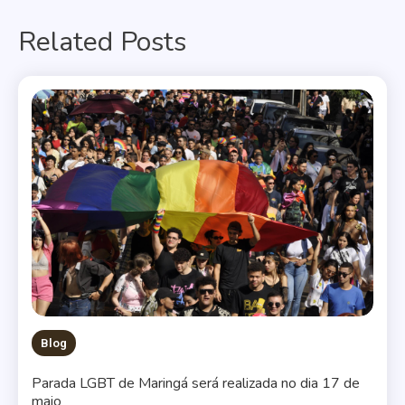
de
Related Posts
Post
Blog
Parada LGBT de Maringá será realizada no dia 17 de
maio