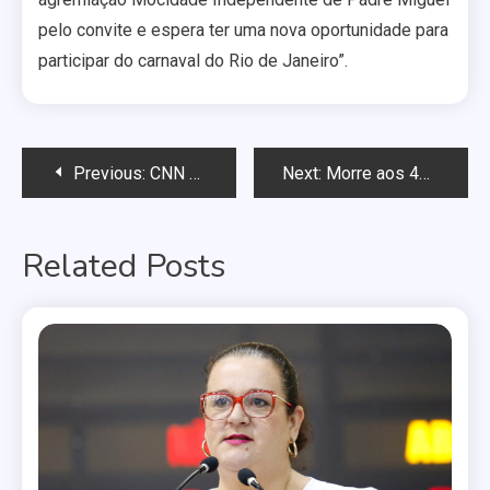
pelo convite e espera ter uma nova oportunidade para
participar do carnaval do Rio de Janeiro”.
Navegação
Previous:
CNN suspende comentarista por frases homofóbicas no Twitter
Next:
Morre aos 48 anos a cantora Whitney Houston
de
Related Posts
Post