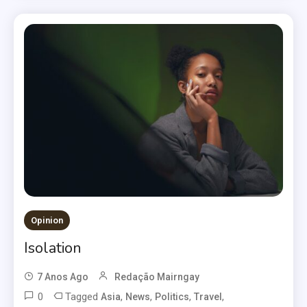
Opinion
Isolation
7 Anos Ago
Redação Mairngay
0
Tagged
,
,
,
,
Asia
News
Politics
Travel