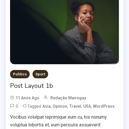
Politics
Sport
Post Layout 1b
11 Anos Ago
Redação Mairngay
0
Tagged
,
,
,
,
Asia
Opinion
Travel
USA
WordPress
Vocibus volutpat reprimique eum cu, his nonumy
voluptua lobortis et, eum periculis assueverit