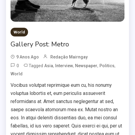
World
Gallery Post: Metro
9 Anos Ago
Redação Mairngay
0
Tagged
,
,
,
,
Asia
Interview
Newspaper
Politics
World
Vocibus volutpat reprimique eum cu, his nonumy
voluptua lobortis et, eum periculis assueverit
reformidans at. Amet sanctus neglegentur at sed,
saepe scaevola atomorum mea ex. Mutat nostro an
eos. In atqui deleniti dissentias duo, ea mei consul
fabellas, id ius vero saperet. Quis exerci ei qui, per ut
vocent dignissim reprehendunt, dicat postea eum ut.