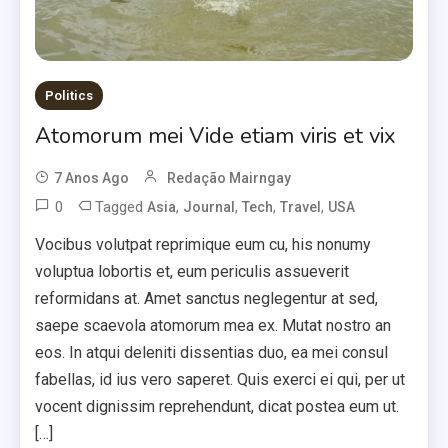
Politics
Atomorum mei Vide etiam viris et vix
7 Anos Ago
Redação Mairngay
0
Tagged
,
,
,
,
Asia
Journal
Tech
Travel
USA
Vocibus volutpat reprimique eum cu, his nonumy
voluptua lobortis et, eum periculis assueverit
reformidans at. Amet sanctus neglegentur at sed,
saepe scaevola atomorum mea ex. Mutat nostro an
eos. In atqui deleniti dissentias duo, ea mei consul
fabellas, id ius vero saperet. Quis exerci ei qui, per ut
vocent dignissim reprehendunt, dicat postea eum ut.
[…]