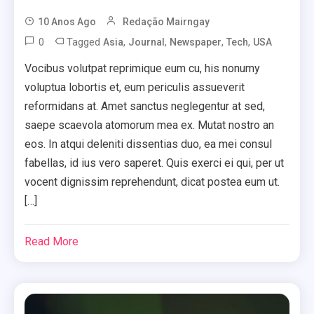
10 Anos Ago
Redação Mairngay
0
Tagged
,
,
,
,
Asia
Journal
Newspaper
Tech
USA
Vocibus volutpat reprimique eum cu, his nonumy
voluptua lobortis et, eum periculis assueverit
reformidans at. Amet sanctus neglegentur at sed,
saepe scaevola atomorum mea ex. Mutat nostro an
eos. In atqui deleniti dissentias duo, ea mei consul
fabellas, id ius vero saperet. Quis exerci ei qui, per ut
vocent dignissim reprehendunt, dicat postea eum ut.
[…]
Read More