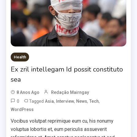
Health
Ex zril intellegam Id possit constituto
sea
8 Anos Ago
Redação Mairngay
0
Tagged
,
,
,
,
Asia
Interview
News
Tech
WordPress
Vocibus volutpat reprimique eum cu, his nonumy
voluptua lobortis et, eum periculis assueverit