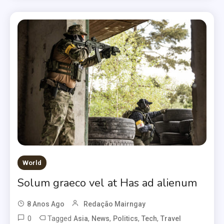
World
Solum graeco vel at Has ad alienum
8 Anos Ago
Redação Mairngay
0
Tagged
,
,
,
,
Asia
News
Politics
Tech
Travel