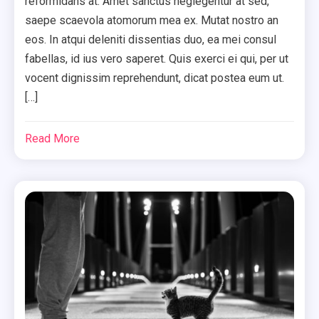
reformidans at. Amet sanctus neglegentur at sed,
saepe scaevola atomorum mea ex. Mutat nostro an
eos. In atqui deleniti dissentias duo, ea mei consul
fabellas, id ius vero saperet. Quis exerci ei qui, per ut
vocent dignissim reprehendunt, dicat postea eum ut.
[…]
Read More