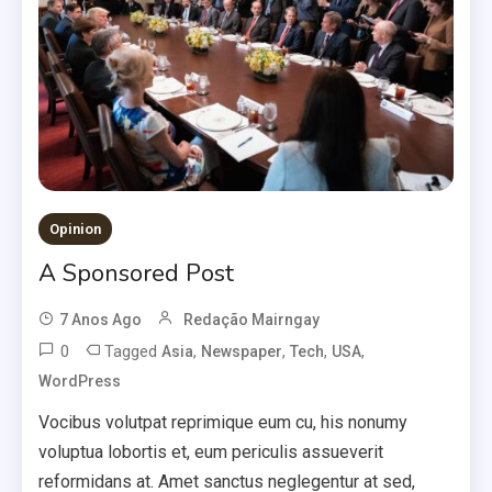
Opinion
A Sponsored Post
7 Anos Ago
Redação Mairngay
0
Tagged
,
,
,
,
Asia
Newspaper
Tech
USA
WordPress
Vocibus volutpat reprimique eum cu, his nonumy
voluptua lobortis et, eum periculis assueverit
reformidans at. Amet sanctus neglegentur at sed,