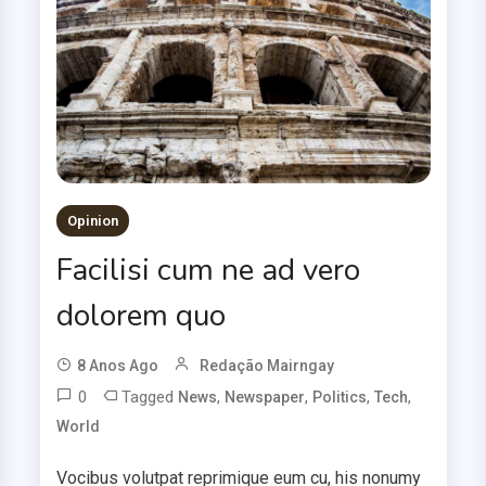
Opinion
Facilisi cum ne ad vero
dolorem quo
8 Anos Ago
Redação Mairngay
0
Tagged
,
,
,
,
News
Newspaper
Politics
Tech
World
Vocibus volutpat reprimique eum cu, his nonumy