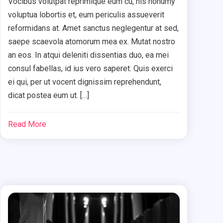
Vocibus volutpat reprimique eum cu, his nonumy
voluptua lobortis et, eum periculis assueverit
reformidans at. Amet sanctus neglegentur at sed,
saepe scaevola atomorum mea ex. Mutat nostro
an eos. In atqui deleniti dissentias duo, ea mei
consul fabellas, id ius vero saperet. Quis exerci
ei qui, per ut vocent dignissim reprehendunt,
dicat postea eum ut. […]
Read More