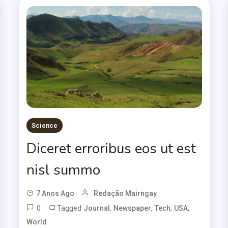
Science
Diceret erroribus eos ut est
nisl summo
7 Anos Ago
Redação Mairngay
0
Tagged
,
,
,
,
Journal
Newspaper
Tech
USA
World