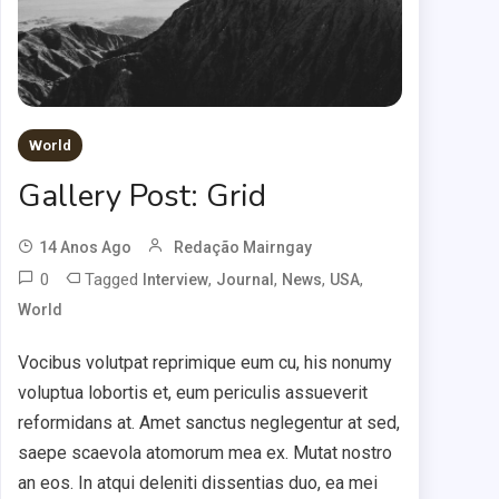
World
Gallery Post: Grid
14 Anos Ago
Redação Mairngay
0
Tagged
,
,
,
,
Interview
Journal
News
USA
World
Vocibus volutpat reprimique eum cu, his nonumy
voluptua lobortis et, eum periculis assueverit
reformidans at. Amet sanctus neglegentur at sed,
saepe scaevola atomorum mea ex. Mutat nostro
an eos. In atqui deleniti dissentias duo, ea mei