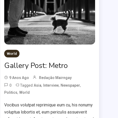
World
Gallery Post: Metro
9 Anos Ago
Redação Mairngay
0
Tagged
,
,
,
Asia
Interview
Newspaper
,
Politics
World
Vocibus volutpat reprimique eum cu, his nonumy
voluptua lobortis et, eum periculis assueverit