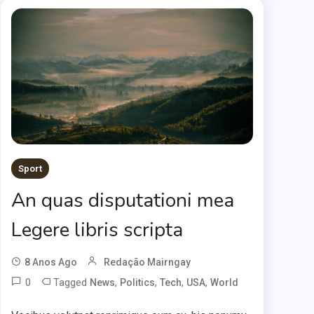
Sport
An quas disputationi mea
Legere libris scripta
8 Anos Ago
Redação Mairngay
0
Tagged
,
,
,
,
News
Politics
Tech
USA
World