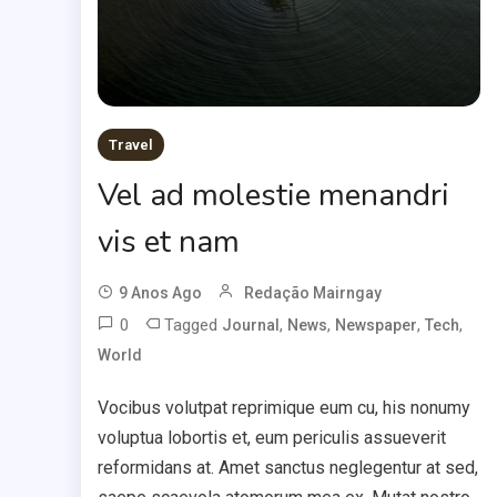
Travel
Vel ad molestie menandri
vis et nam
9 Anos Ago
Redação Mairngay
0
Tagged
,
,
,
,
Journal
News
Newspaper
Tech
World
Vocibus volutpat reprimique eum cu, his nonumy
voluptua lobortis et, eum periculis assueverit
reformidans at. Amet sanctus neglegentur at sed,