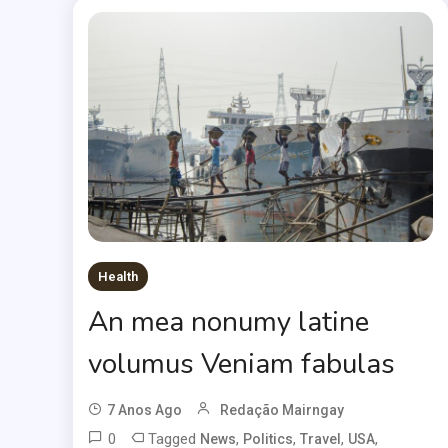
Health
An mea nonumy latine
volumus Veniam fabulas
7 Anos Ago
Redação Mairngay
0
Tagged
,
,
,
,
News
Politics
Travel
USA