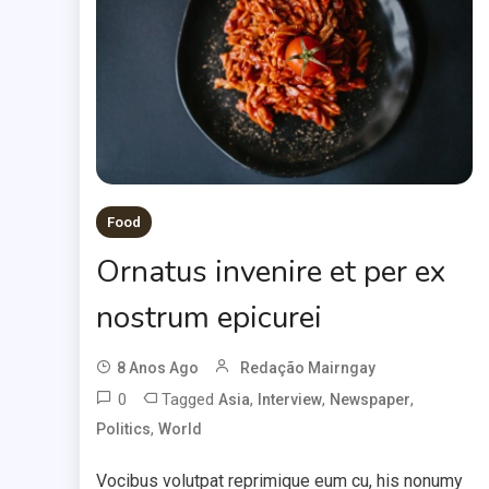
Food
Ornatus invenire et per ex
nostrum epicurei
8 Anos Ago
Redação Mairngay
0
Tagged
,
,
,
Asia
Interview
Newspaper
,
Politics
World
Vocibus volutpat reprimique eum cu, his nonumy