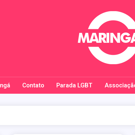
Maringay
ingá
Contato
Parada LGBT
Associaçã