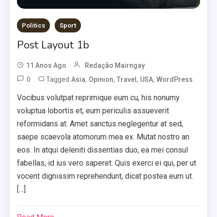
Politics
Sport
Post Layout 1b
11 Anos Ago
Redação Mairngay
0
Tagged
,
,
,
,
Asia
Opinion
Travel
USA
WordPress
Vocibus volutpat reprimique eum cu, his nonumy
voluptua lobortis et, eum periculis assueverit
reformidans at. Amet sanctus neglegentur at sed,
saepe scaevola atomorum mea ex. Mutat nostro an
eos. In atqui deleniti dissentias duo, ea mei consul
fabellas, id ius vero saperet. Quis exerci ei qui, per ut
vocent dignissim reprehendunt, dicat postea eum ut.
[…]