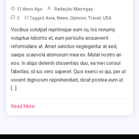
11 Anos Ago
Redação Mairngay
0
Tagged
,
,
,
,
Asia
News
Opinion
Travel
USA
Vocibus volutpat reprimique eum cu, his nonumy
voluptua lobortis et, eum periculis assueverit
reformidans at. Amet sanctus neglegentur at sed,
saepe scaevola atomorum mea ex. Mutat nostro an
eos. In atqui deleniti dissentias duo, ea mei consul
fabellas, id ius vero saperet. Quis exerci ei qui, per ut
vocent dignissim reprehendunt, dicat postea eum ut.
[…]
Read More