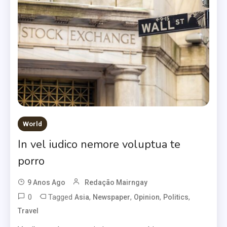
World
In vel iudico nemore voluptua te
porro
9 Anos Ago
Redação Mairngay
0
Tagged
,
,
,
,
Asia
Newspaper
Opinion
Politics
Travel