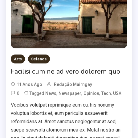
Arts
Science
Facilisi cum ne ad vero dolorem quo
11 Anos Ago
Redação Mairngay
0
Tagged
,
,
,
,
News
Newspaper
Opinion
Tech
USA
Vocibus volutpat reprimique eum cu, his nonumy
voluptua lobortis et, eum periculis assueverit
reformidans at. Amet sanctus neglegentur at sed,
saepe scaevola atomorum mea ex. Mutat nostro an