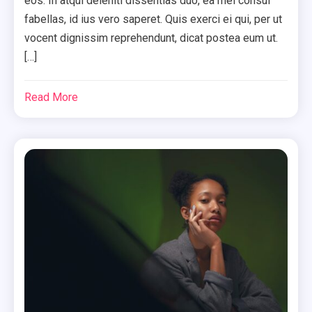
eos. In atqui deleniti dissentias duo, ea mei consul
fabellas, id ius vero saperet. Quis exerci ei qui, per ut
vocent dignissim reprehendunt, dicat postea eum ut.
[…]
Read More