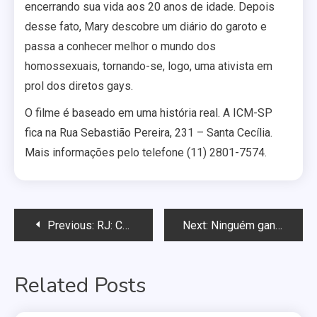
encerrando sua vida aos 20 anos de idade. Depois
desse fato, Mary descobre um diário do garoto e
passa a conhecer melhor o mundo dos
homossexuais, tornando-se, logo, uma ativista em
prol dos diretos gays.
O filme é baseado em uma história real. A ICM-SP
fica na Rua Sebastião Pereira, 231 – Santa Cecília.
Mais informações pelo telefone (11) 2801-7574.
Navegação
Previous:
RJ: Cabo Frio terá ato de repúdio contra pastor homofóbico
Next:
Ninguém ganha de nós no grito, diz articulador da eleição de Feliciano
de
Related Posts
Post