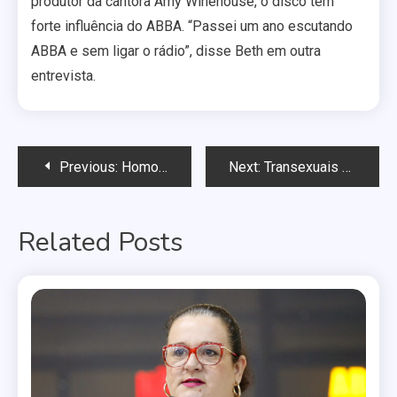
produtor da cantora Amy Winehouse, o disco tem
forte influência do ABBA. “Passei um ano escutando
ABBA e sem ligar o rádio”, disse Beth em outra
entrevista.
Navegação
Previous:
Homossexual é abusado e morto a pedradas no interior do Rio
Next:
Transexuais protagonizam campanha de carro da Mercedez
de
Related Posts
Post