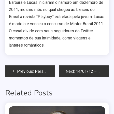
Bárbara e Lucas iniciaram o namoro em dezembro de
2011, mesmo mês no qual chegou às bancas do
Brasil a revista “Playboy” estrelada pela jovem. Lucas
é modelo e venceu o concurso de Mister Brasil 2011.
O casal divide com seus seguidores do Twitter
momentos de sua intimidade, como viagens e
jantares românticos.
Navegação
Previous:
Personagem trans da minissérie “O Brado Retumbante”, da Globo, será de ator homem
Next:
14/01/12 – Sensation Candy
de
Related Posts
Post