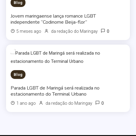
Blog
Jovem maringaense lança romance LGBT
independente “Codinome Beija-flor”
0
5 meses ago
da redação do Maringay
Blog
Parada LGBT de Maringá será realizada no
estacionamento do Terminal Urbano
0
1 ano ago
da redação do Maringay