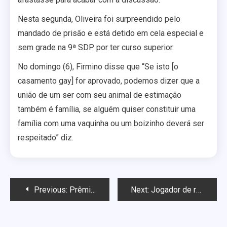
Nesta segunda, Oliveira foi surpreendido pelo
mandado de prisão e está detido em cela especial e
sem grade na 9ª SDP por ter curso superior.
No domingo (6), Firmino disse que “Se isto [o
casamento gay] for aprovado, podemos dizer que a
união de um ser com seu animal de estimação
também é família, se alguém quiser constituir uma
família com uma vaquinha ou um boizinho deverá ser
respeitado” diz.
Navegação
Previous:
Prêmio da Globo para a diversidade sexual será discutido no Rio
Next:
Jogador de rúgbi hétero sofre AVC e acorda gay, larga profissão e torna-se cabeleireiro
de