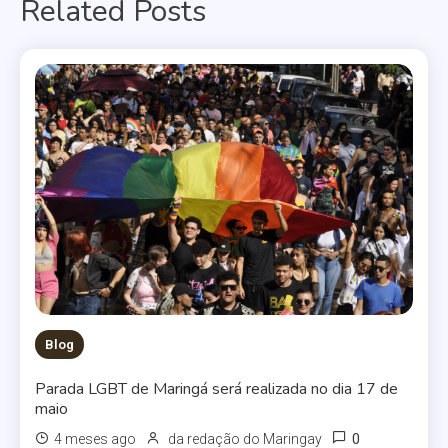
Related Posts
Post
Blog
Parada LGBT de Maringá será realizada no dia 17 de
maio
0
4 meses ago
da redação do Maringay