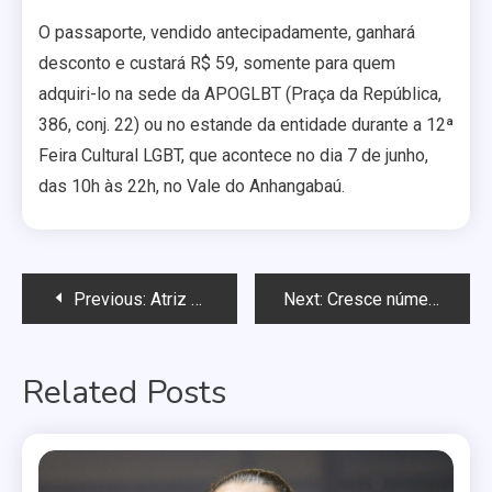
O passaporte, vendido antecipadamente, ganhará
desconto e custará R$ 59, somente para quem
adquiri-lo na sede da APOGLBT (Praça da República,
386, conj. 22) ou no estande da entidade durante a 12ª
Feira Cultural LGBT, que acontece no dia 7 de junho,
das 10h às 22h, no Vale do Anhangabaú.
Navegação
Previous:
Atriz que interpretou Laa-Laa comenta boatos de homossexualidade dos Teletubbies
Next:
Cresce número de denúncias de violência homofóbica em Fortaleza
de
Related Posts
Post