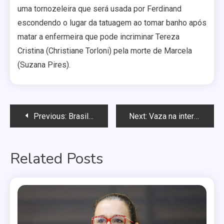
uma tornozeleira que será usada por Ferdinand
escondendo o lugar da tatuagem ao tomar banho após
matar a enfermeira que pode incriminar Tereza
Cristina (Christiane Torloni) pela morte de Marcela
(Suzana Pires).
Navegação
Previous:
Brasil está “baixando a guarda” na prevenção da aids, alerta infectologista
Next:
Vaza na internet versão de Amy Winehouse para Garota de Ipanema
de
Related Posts
Post