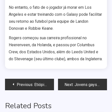
No entanto, o fato de o jogador já morar em Los
Angeles e estar treinando com o Galaxy pode facilitar
seu retorno ao futebol pela equipe de Landon
Donovan e Robbie Keane.
Rogers começou sua carreira profissional no
Heerenveen, da Holanda, e passou por Columbus
Crew, dos Estados Unidos, além do Leeds United e
do Stevenage (seu último clube), ambos da Inglaterra.
Navegação
Previous:
Etiópia pode passar a adotar pena de morte para homossexuais
Next:
Jovens gays foram torturados até a morte em “Campo de Conversão”
de
Related Posts
Post