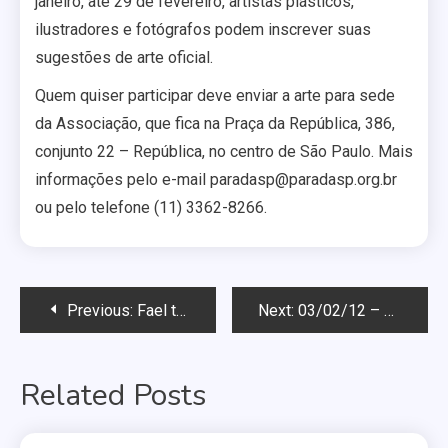
janeiro, até 29 de fevereiro, artistas plásticos,
ilustradores e fotógrafos podem inscrever suas
sugestões de arte oficial.
Quem quiser participar deve enviar a arte para sede
da Associação, que fica na Praça da República, 386,
conjunto 22 – República, no centro de São Paulo. Mais
informações pelo e-mail paradasp@paradasp.org.br
ou pelo telefone (11) 3362-8266.
Navegação
Previous:
Fael tinha certeza de que havia transexual no “BBB 12”
Next:
03/02/12 – Gueis Rycas
de
Related Posts
Post