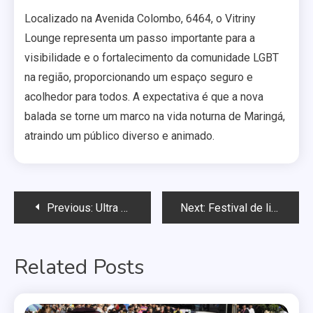
Localizado na Avenida Colombo, 6464, o Vitriny
Lounge representa um passo importante para a
visibilidade e o fortalecimento da comunidade LGBT
na região, proporcionando um espaço seguro e
acolhedor para todos. A expectativa é que a nova
balada se torne um marco na vida noturna de Maringá,
atraindo um público diverso e animado.
Navegação
Previous:
Ultra Club
Next:
Festival de literatura popular agita Maringá neste fim de semana com shows e oficinas
de
Related Posts
Post