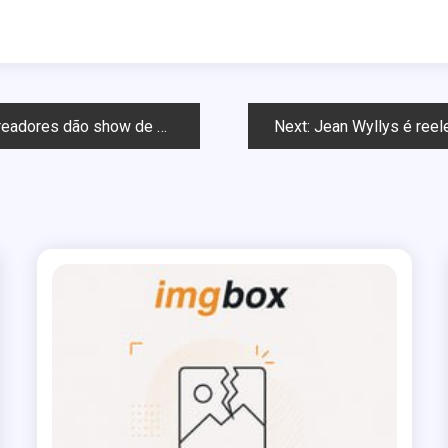
show de homofobia em Curitiba
Next:
Jean Wyllys é reel