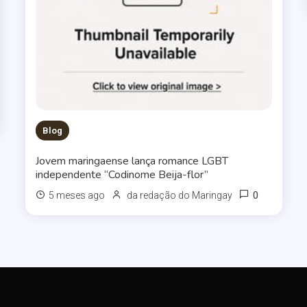
Blog
Jovem maringaense lança romance LGBT
independente “Codinome Beija-flor”
0
5 meses ago
da redação do Maringay