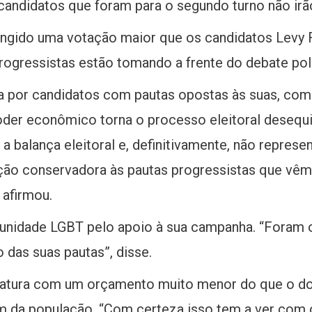
candidatos que foram para o segundo turno não irã
ngido uma votação maior que os candidatos Levy F
ogressistas estão tomando a frente do debate polít
da por candidatos com pautas opostas às suas, com
oder econômico torna o processo eleitoral desequ
a balança eleitoral e, definitivamente, não repres
ão conservadora às pautas progressistas que vêm 
 afirmou.
nidade LGBT pelo apoio à sua campanha. “Foram 
 das suas pautas”, disse.
datura com um orçamento muito menor do que o dos 
em da população. “Com certeza isso tem a ver com 