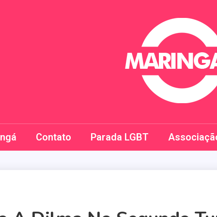
Maringay
ingá
Contato
Parada LGBT
Associaçã