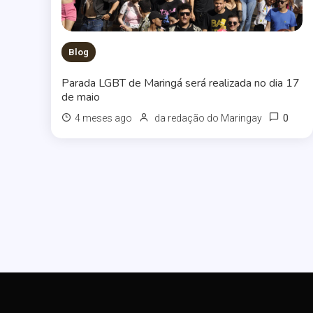
Blog
Parada LGBT de Maringá será realizada no dia 17
de maio
0
4 meses ago
da redação do Maringay