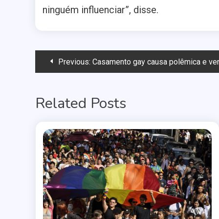
ninguém influenciar”, disse.
Navegação
Previous:
Casamento gay causa polêmica e vereadores dão 
de
Related Posts
Post