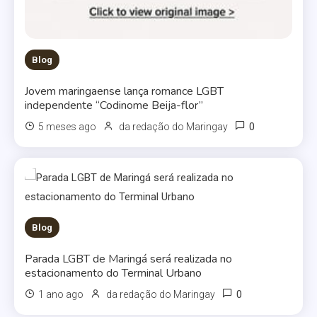
Blog
Jovem maringaense lança romance LGBT
independente “Codinome Beija-flor”
0
5 meses ago
da redação do Maringay
Blog
Parada LGBT de Maringá será realizada no
estacionamento do Terminal Urbano
0
1 ano ago
da redação do Maringay