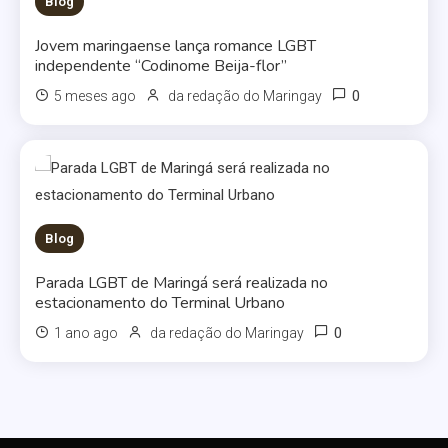
Blog
Jovem maringaense lança romance LGBT
independente “Codinome Beija-flor”
0
5 meses ago
da redação do Maringay
Blog
Parada LGBT de Maringá será realizada no
estacionamento do Terminal Urbano
0
1 ano ago
da redação do Maringay