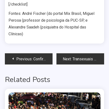
[/checklist]
Fontes: André Fischer (do portal Mix Brasil, Miguel
Perosa (professor de psicologia da PUC-SP, e
Alexandre Saadeh (psiquiatra do Hospital das
Clínicas)
Navegação
Previous:
Confirmado como pré-candidato a vereador, Luiz Modesto se reúne com Ênio Verri
Next:
Transexuais e travestis são mais vulneráveis à exploração sexual, segundo Secretaria de Justiça de SP
de
Related Posts
Post