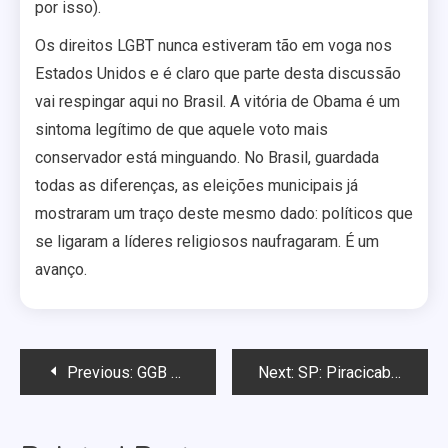
por isso).
Os direitos LGBT nunca estiveram tão em voga nos
Estados Unidos e é claro que parte desta discussão
vai respingar aqui no Brasil. A vitória de Obama é um
sintoma legítimo de que aquele voto mais
conservador está minguando. No Brasil, guardada
todas as diferenças, as eleições municipais já
mostraram um traço deste mesmo dado: políticos que
se ligaram a líderes religiosos naufragaram. É um
avanço.
Navegação
Previous:
GGB distribui camisinhas extra large em Salvador
Next:
SP: Piracicaba realiza no sábado sua festa pré-Parada
de