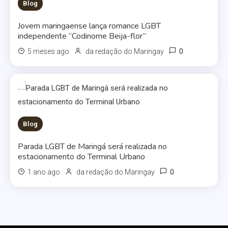
Blog
Jovem maringaense lança romance LGBT
independente “Codinome Beija-flor”
0
5 meses ago
da redação do Maringay
Blog
Parada LGBT de Maringá será realizada no
estacionamento do Terminal Urbano
0
1 ano ago
da redação do Maringay