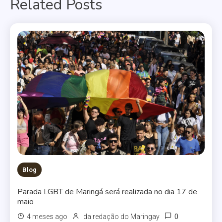
Related Posts
Post
Blog
Parada LGBT de Maringá será realizada no dia 17 de
maio
0
4 meses ago
da redação do Maringay