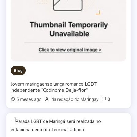
Blog
Jovem maringaense lança romance LGBT
independente “Codinome Beija-flor”
0
5 meses ago
da redação do Maringay