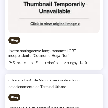
Blog
Jovem maringaense lança romance LGBT
independente “Codinome Beija-flor”
0
5 meses ago
da redação do Maringay
Blog