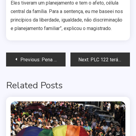
Eles tiveram um planejamento e tem o afeto, célula
central da família. Para a sentença, eu me baseei nos
princípios da liberdade, igualdade, não discriminação
e planejamento familiar”, explicou o magistrado.
Navegação
Previous:
Pena para assassinos de gays pode crescer no Código Penal
Next:
PLC 122 terá audiência pública em maio no Senado
de
Related Posts
Post