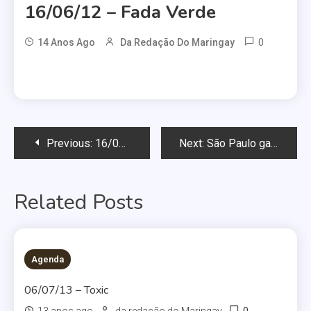
16/06/12 – Fada Verde
0
14 Anos Ago
Da Redação Do Maringay
Navegação
Previous:
16/06/12 – Rabiosa
Next:
São Paulo ganha campanha contra bullying na escola
de
Related Posts
Post
Agenda
06/07/13 – Toxic