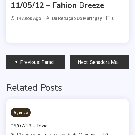
11/05/12 – Fahion Breeze
0
14 Anos Ago
Da Redação Do Maringay
Navegação
Previous:
Parada LGBT de Maringá divulga programação da Semana do Combate à Homofobia
Next:
Senadora Marta Suplicy promove seminário sobre criminalização da homofobia na próxima terça-feira
de
Related Posts
Post
Agenda
06/07/13 – Toxic