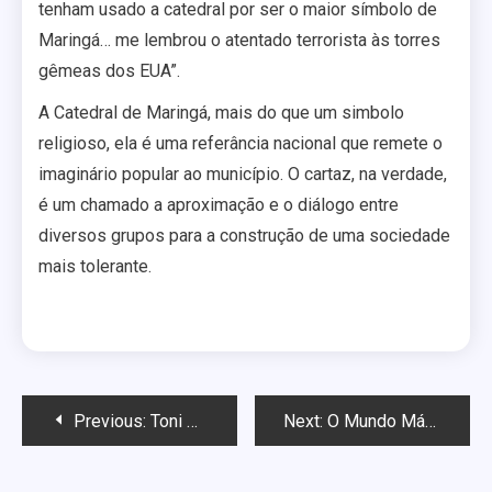
tenham usado a catedral por ser o maior símbolo de
Maringá… me lembrou o atentado terrorista às torres
gêmeas dos EUA”.
A Catedral de Maringá, mais do que um simbolo
religioso, ela é uma referância nacional que remete o
imaginário popular ao município. O cartaz, na verdade,
é um chamado a aproximação e o diálogo entre
diversos grupos para a construção de uma sociedade
mais tolerante.
Navegação
Previous:
Toni Reis comparece a almoço do Coletivo LGBT do PCdoB em Maringá
Next:
O Mundo Mágico e colorido por trás da Catedral
de