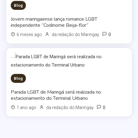
Blog
Jovem maringaense lança romance LGBT
independente “Codinome Beija-flor”
0
6 meses ago
da redação do Maringay
Blog
Parada LGBT de Maringá será realizada no
estacionamento do Terminal Urbano
0
1 ano ago
da redação do Maringay