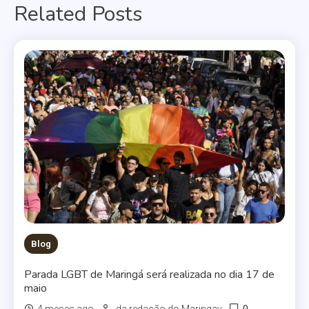
Related Posts
Post
Blog
Parada LGBT de Maringá será realizada no dia 17 de
maio
0
4 meses ago
da redação do Maringay