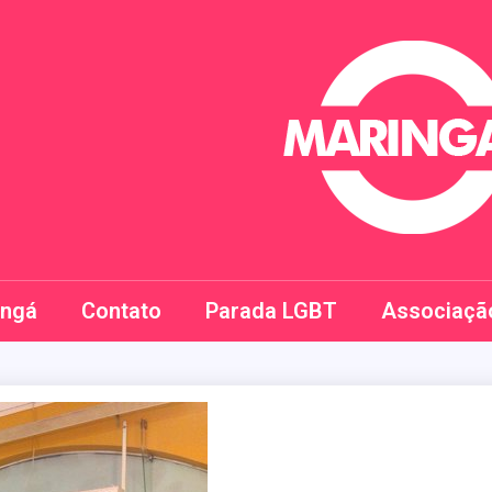
Maringay
ingá
Contato
Parada LGBT
Associaçã