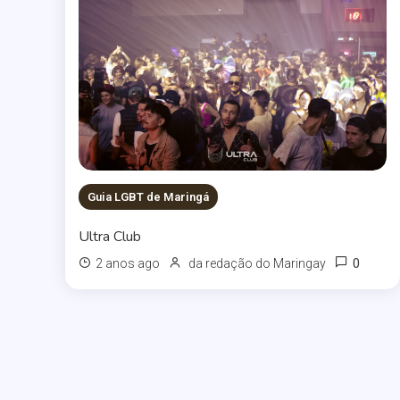
Guia LGBT de Maringá
Ultra Club
0
2 anos ago
da redação do Maringay