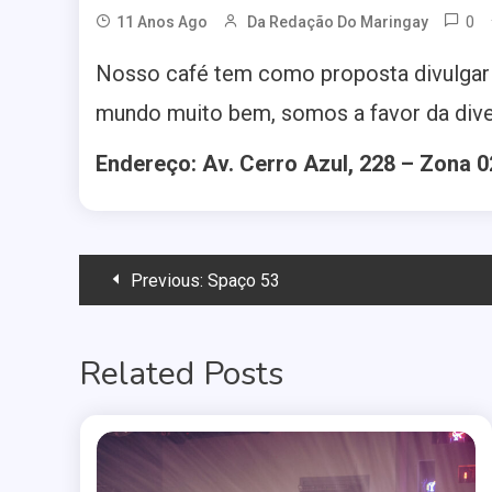
0
11 Anos Ago
Da Redação Do Maringay
Nosso café tem como proposta divulgar 
mundo muito bem, somos a favor da diver
Endereço: Av. Cerro Azul, 228 – Zona 0
Navegação
Previous:
Spaço 53
de
Related Posts
Post