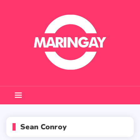
Skip
to
content
Maringay
Sean Conroy