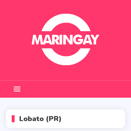
Skip
to
content
Maringay
Lobato (PR)