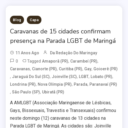
Blog
Capa
Caravanas de 15 cidades confirmam
presença na Parada LGBT de Maringá
11 Anos Ago
Da Redação Do Maringay
0
Tagged
,
,
Amaporã (PR)
Carambeí (PR)
,
,
,
,
Caravanas
Cianorte (PR)
Curitiba (PR)
Gay
Goioerê (PR)
,
,
,
,
,
Jaraguá Do Sul (SC)
Joinville (SC)
LGBT
Lobato (PR)
,
,
,
Londrina (PR)
Nova Olímpia (PR)
Parada
Paranavaí (PR)
,
,
São Paulo (SP)
Ubiratã (PR)
A AMLGBT (Associação Maringaense de Lésbicas,
Gays, Bissexuais, Travestis e Transexuais) confirmou
neste domingo (12) caravanas de 13 cidades na
Parada LGBT de Maringá. As cidades são: Joinville