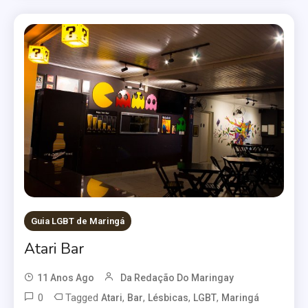
Guia LGBT de Maringá
Atari Bar
11 Anos Ago
Da Redação Do Maringay
0
Tagged
,
,
,
,
Atari
Bar
Lésbicas
LGBT
Maringá