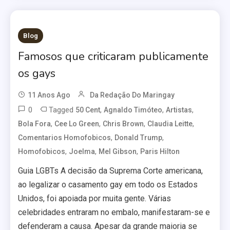
Blog
Famosos que criticaram publicamente
os gays
11 Anos Ago
Da Redação Do Maringay
0
Tagged
,
,
,
50 Cent
Agnaldo Timóteo
Artistas
,
,
,
,
Bola Fora
Cee Lo Green
Chris Brown
Claudia Leitte
,
,
Comentarios Homofobicos
Donald Trump
,
,
,
Homofobicos
Joelma
Mel Gibson
Paris Hilton
Guia LGBTs A decisão da Suprema Corte americana,
ao legalizar o casamento gay em todo os Estados
Unidos, foi apoiada por muita gente. Várias
celebridades entraram no embalo, manifestaram-se e
defenderam a causa. Apesar da grande maioria se