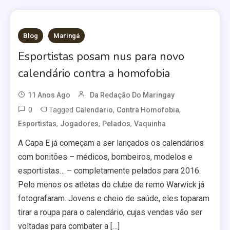
Blog
Maringá
Esportistas posam nus para novo
calendário contra a homofobia
11 Anos Ago
Da Redação Do Maringay
0
Tagged
,
,
Calendario
Contra Homofobia
,
,
,
Esportistas
Jogadores
Pelados
Vaquinha
A Capa E já começam a ser lançados os calendários
com bonitões – médicos, bombeiros, modelos e
esportistas… – completamente pelados para 2016.
Pelo menos os atletas do clube de remo Warwick já
fotografaram. Jovens e cheio de saúde, eles toparam
tirar a roupa para o calendário, cujas vendas vão ser
voltadas para combater a […]