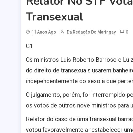
Relator No STF Vota
Transexual
0
11 Anos Ago
Da Redação Do Maringay
G1
Os ministros Luís Roberto Barroso e Luiz
do direito de transexuais usarem banhei
independentemente do sexo a que perte
O julgamento, porém, foi interrompido po
os votos de outros nove ministros para u
Relator do caso de uma transexual barr
votou favoravelmente a restabelecer um