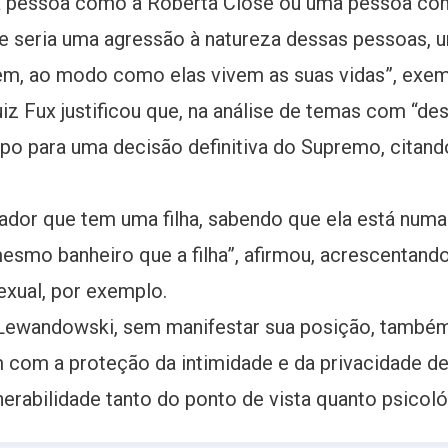
a pessoa como a Roberta Close ou uma pessoa com
e seria uma agressão à natureza dessas pessoas, 
, ao modo como elas vivem as suas vidas”, exemp
uiz Fux justificou que, na análise de temas com “d
po para uma decisão definitiva do Supremo, citand
vador que tem uma filha, sabendo que ela está num
 mesmo banheiro que a filha”, afirmou, acrescentan
exual, por exemplo.
o Lewandowski, sem manifestar sua posição, també
com a proteção da intimidade e da privacidade de
erabilidade tanto do ponto de vista quanto psicoló