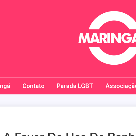
Maringay
ingá
Contato
Parada LGBT
Associaçã