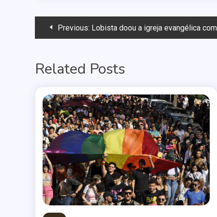
Navegação
Previous:
Lobista doou a igreja evangélica como pa
de
Related Posts
Post