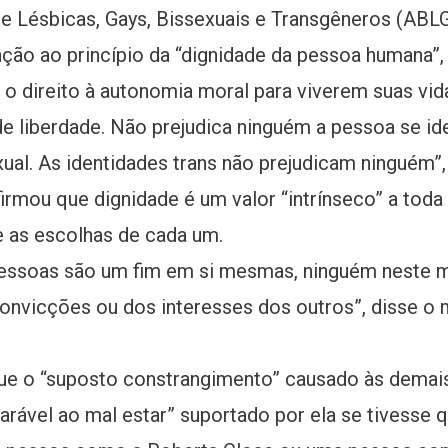
e Lésbicas, Gays, Bissexuais e Transgêneros (ABLG
nção ao princípio da “dignidade da pessoa humana”,
e o direito à autonomia moral para viverem suas 
de liberdade. Não prejudica ninguém a pessoa se i
exual. As identidades trans não prejudicam ninguém”,
irmou que dignidade é um valor “intrínseco” a tod
e as escolhas de cada um.
essoas são um fim em si mesmas, ninguém neste m
onvicções ou dos interesses dos outros”, disse o 
que o “suposto constrangimento” causado às demai
rável ao mal estar” suportado por ela se tivesse q