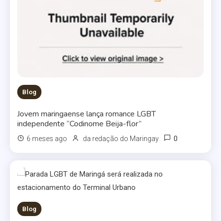
Blog
Jovem maringaense lança romance LGBT
independente “Codinome Beija-flor”
0
6 meses ago
da redação do Maringay
Blog