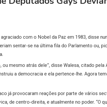
ue Deputados Gays Devia
i agraciado com o Nobel da Paz em 1983, disse numa
iam sentar-se na última fila do Parlamento ou, pio
a.
, ou mesmo atrás dele”, disse Walesa, citado pela
struiu a democracia e ela pertence-lhe. Agora te
co já provocaram reações por parte de vários secto
ica, de centro-direita, e atualmente no poder. “O qu