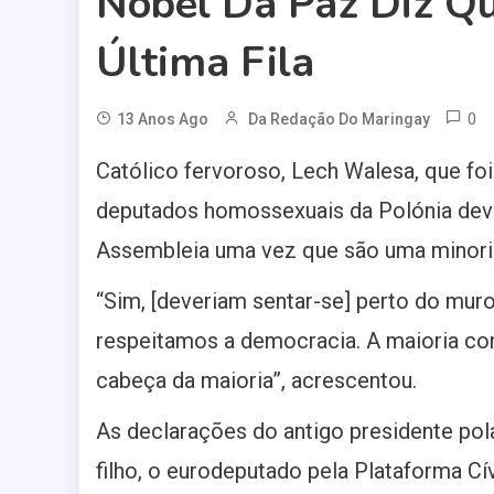
Nobel Da Paz Diz Q
Última Fila
0
13 Anos Ago
Da Redação Do Maringay
Católico fervoroso, Lech Walesa, que fo
deputados homossexuais da Polónia dever
Assembleia uma vez que são uma minori
“Sim, [deveriam sentar-se] perto do muro
respeitamos a democracia. A maioria con
cabeça da maioria”, acrescentou.
As declarações do antigo presidente pola
filho, o eurodeputado pela Plataforma Cív