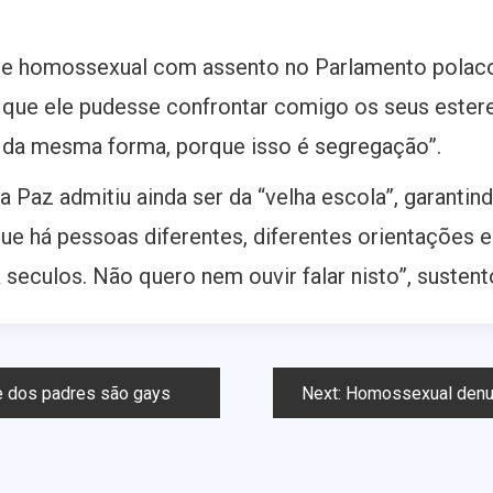
te homossexual com assento no Parlamento polaco,
a que ele pudesse confrontar comigo os seus este
r da mesma forma, porque isso é segregação”.
a Paz admitiu ainda ser da “velha escola”, garanti
e há pessoas diferentes, diferentes orientações e 
eculos. Não quero nem ouvir falar nisto”, sustent
e dos padres são gays
Next:
Homossexual denunc