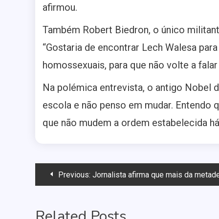
afirmou.
Também Robert Biedron, o único militan
“Gostaria de encontrar Lech Walesa par
homossexuais, para que não volte a fala
Na polémica entrevista, o antigo Nobel d
escola e não penso em mudar. Entendo qu
que não mudem a ordem estabelecida há s
Navegação
Previous:
Jornalista afirma que mais da metad
de
Related Posts
Post