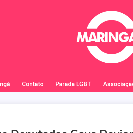
Maringay
ingá
Contato
Parada LGBT
Associaçã