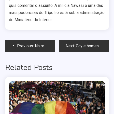
quis comentar o assunto. A milícia Nawasi é uma das
mais poderosas de Trípoli e está sob a administração
do Ministério do Interior.
Navegação
Previous:
Na revista Vogue, Carla Bruni defende união gay
Next:
Gay e homens bissexuais vão mais ao cinema que as lésbicas e mulheres bissexuais
de
Related Posts
Post