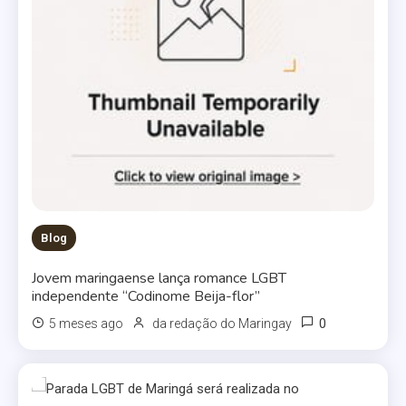
Blog
Jovem maringaense lança romance LGBT
independente “Codinome Beija-flor”
0
5 meses ago
da redação do Maringay