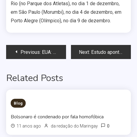
Rio (no Parque dos Atletas), no dia 1 de dezembro,
em São Paulo (Morumbi), no dia 4 de dezembro, em
Porto Alegre (Olímpico), no dia 9 de dezembro.
Navegação
Previous:
EUA: Escoteiro recolhe 280 mil assinaturas contra política anti-gay
Next:
Estudo aponta aumento no número de assassinatos de homossexuais nos EUA
de
Related Posts
Post
Blog
Bolsonaro é condenado por fala homofóbica
0
11 anos ago
da redação do Maringay