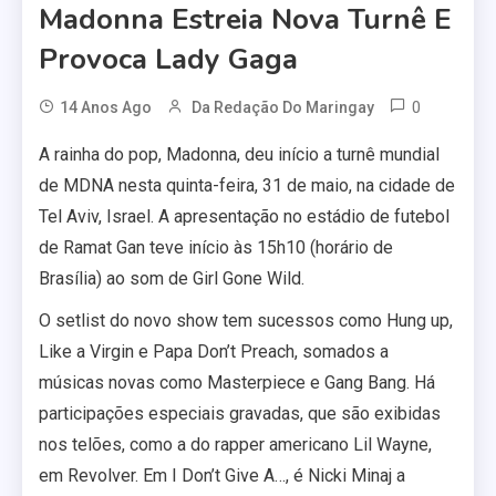
Madonna Estreia Nova Turnê E
Provoca Lady Gaga
0
14 Anos Ago
Da Redação Do Maringay
A rainha do pop, Madonna, deu início a turnê mundial
de MDNA nesta quinta-feira, 31 de maio, na cidade de
Tel Aviv, Israel. A apresentação no estádio de futebol
de Ramat Gan teve início às 15h10 (horário de
Brasília) ao som de Girl Gone Wild.
O setlist do novo show tem sucessos como Hung up,
Like a Virgin e Papa Don’t Preach, somados a
músicas novas como Masterpiece e Gang Bang. Há
participações especiais gravadas, que são exibidas
nos telões, como a do rapper americano Lil Wayne,
em Revolver. Em I Don’t Give A…, é Nicki Minaj a