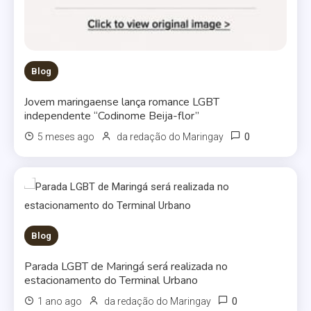
Blog
Jovem maringaense lança romance LGBT
independente “Codinome Beija-flor”
0
5 meses ago
da redação do Maringay
Blog
Parada LGBT de Maringá será realizada no
estacionamento do Terminal Urbano
0
1 ano ago
da redação do Maringay