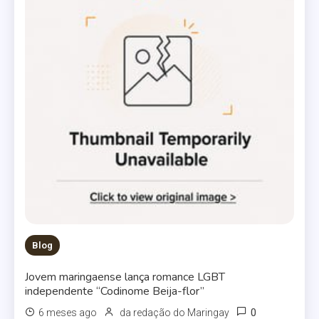
Blog
Jovem maringaense lança romance LGBT
independente “Codinome Beija-flor”
0
6 meses ago
da redação do Maringay