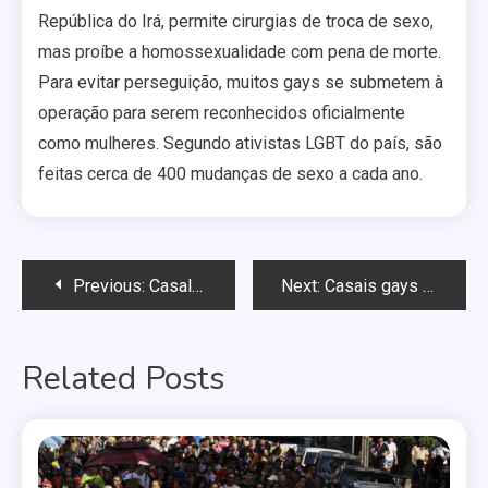
República do Irá, permite cirurgias de troca de sexo,
mas proíbe a homossexualidade com pena de morte.
Para evitar perseguição, muitos gays se submetem à
operação para serem reconhecidos oficialmente
como mulheres. Segundo ativistas LGBT do país, são
feitas cerca de 400 mudanças de sexo a cada ano.
Navegação
Previous:
Casal gay do Rio consegue certidão de casamento civil
Next:
Casais gays colombianos poderão se beijar em público
de
Related Posts
Post