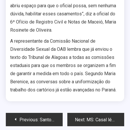
abriu espaço para que o oficial possa, sem nenhuma
dúvida, habilitar esses casamentos”, diz a oficial do
6º Ofício de Registro Civil e Notas de Maceió, Maria
Rosinete de Oliveira.
A representante da Comissão Nacional de
Diversidade Sexual da OAB lembra que já enviou o
texto do Tribunal de Alagoas a todas as comissões
estaduais para que os membros se organizem a fim
de garantir a medida em todo o país. Segundo Maria
Berenice, as conversas sobre a uniformização do
trabalho dos cartórios já estão avançadas no Paraná.
Navegação
Previous:
Santo André lança campanha de combate à homofobia
Next:
MS: Casal lésbico é agredido após dar fora em rapaz