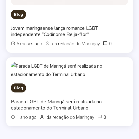
Blog
Jovem maringaense lança romance LGBT
independente “Codinome Beija-flor”
0
5 meses ago
da redação do Maringay
Blog
Parada LGBT de Maringá será realizada no
estacionamento do Terminal Urbano
0
1 ano ago
da redação do Maringay