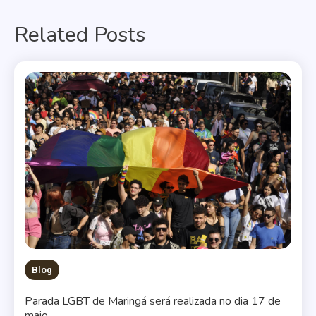
de
Related Posts
Post
Blog
Parada LGBT de Maringá será realizada no dia 17 de
maio