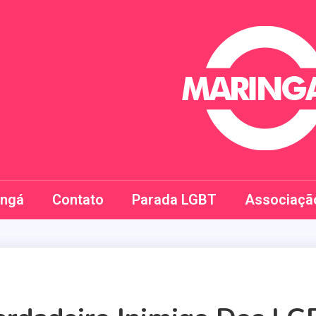
Maringay
ingá
Contato
Parada LGBT
Associaçã