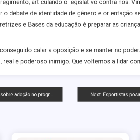
egimento, articulando o legislativo contra nós. Vim
r o debate de identidade de gênero e orientação s
retrizes e Bases da educação é preparar as crianças 
conseguido calar a oposição e se manter no poder. 
, real e poderoso inimigo. Que voltemos a lidar co
no programa de Fátima Bernardes
Next:
Esportistas posa