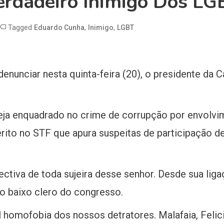
erdadeiro Inimigo Dos LG
Tagged
,
,
Eduardo Cunha
Inimigo
LGBT
denunciar nesta quinta-feira (20), o presidente d
eja enquadrado no crime de corrupção por envolvi
uérito no STF que apura suspeitas de participação 
ctiva de toda sujeira desse senhor. Desde sua liga
 baixo clero do congresso.
 homofobia dos nossos detratores. Malafaia, Felic