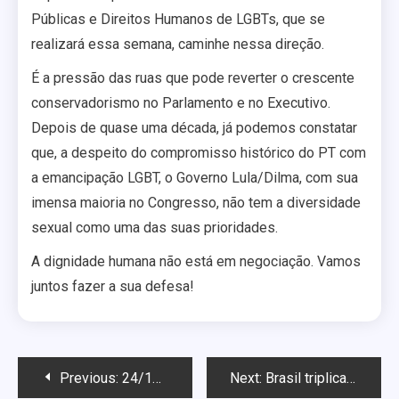
Públicas e Direitos Humanos de LGBTs, que se
realizará essa semana, caminhe nessa direção.
É a pressão das ruas que pode reverter o crescente
conservadorismo no Parlamento e no Executivo.
Depois de quase uma década, já podemos constatar
que, a despeito do compromisso histórico do PT com
a emancipação LGBT, o Governo Lula/Dilma, com sua
imensa maioria no Congresso, não tem a diversidade
sexual como uma das suas prioridades.
A dignidade humana não está em negociação. Vamos
juntos fazer a sua defesa!
Navegação
Previous:
24/12/12 – Special Kinn Mitchel
Next:
Brasil triplica número de julgamento de ações gays em 2011