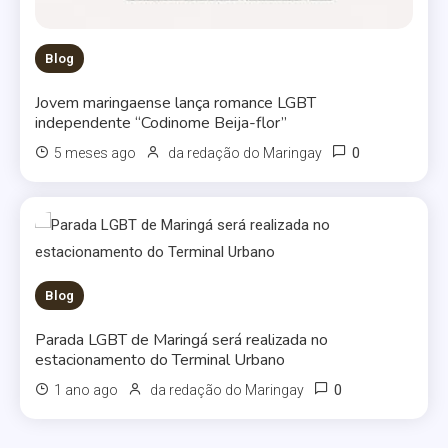
Blog
Jovem maringaense lança romance LGBT
independente “Codinome Beija-flor”
0
5 meses ago
da redação do Maringay
Blog
Parada LGBT de Maringá será realizada no
estacionamento do Terminal Urbano
0
1 ano ago
da redação do Maringay