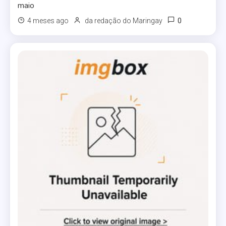
maio
0
4 meses ago
da redação do Maringay