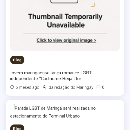
Blog
Jovem maringaense lança romance LGBT
independente “Codinome Beija-flor”
0
6 meses ago
da redação do Maringay
Blog