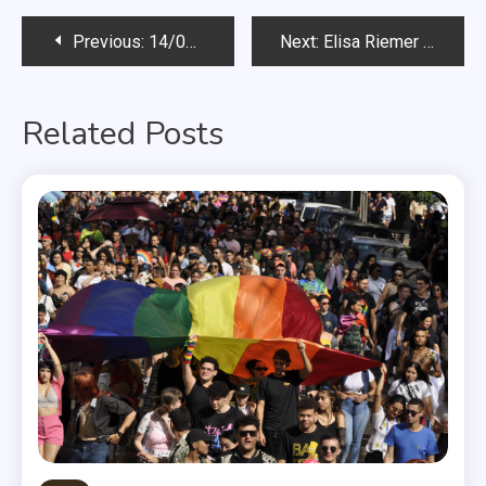
Navegação
Previous:
14/07/12 – Saturday
Next:
Elisa Riemer registra queixa contra irmão agressor na Delegacia da Mulher
de
Related Posts
Post