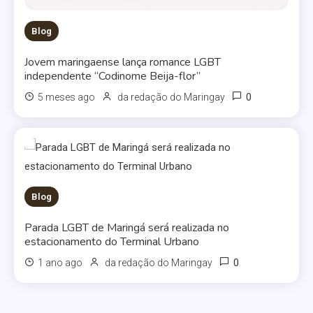
Blog
Jovem maringaense lança romance LGBT
independente “Codinome Beija-flor”
0
5 meses ago
da redação do Maringay
Blog
Parada LGBT de Maringá será realizada no
estacionamento do Terminal Urbano
0
1 ano ago
da redação do Maringay