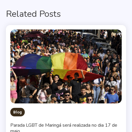
de
Related Posts
Post
Blog
Parada LGBT de Maringá será realizada no dia 17 de
maio