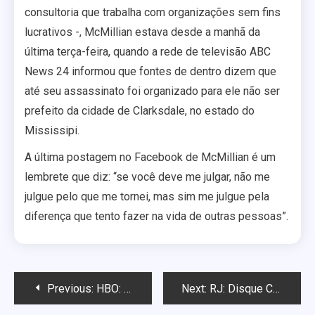
consultoria que trabalha com organizações sem fins
lucrativos -, McMillian estava desde a manhã da
última terça-feira, quando a rede de televisão ABC
News 24 informou que fontes de dentro dizem que
até seu assassinato foi organizado para ele não ser
prefeito da cidade de Clarksdale, no estado do
Mississipi.
A última postagem no Facebook de McMillian é um
lembrete que diz: “se você deve me julgar, não me
julgue pelo que me tornei, mas sim me julgue pela
diferença que tento fazer na vida de outras pessoas”.
Navegação
Previous:
HBO: Estudo demonstra que homofóbicos podem ser gays enrustidos
Next:
RJ: Disque Cidadania LGBT contrata atendentes