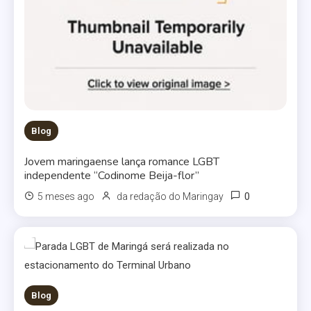
Blog
Jovem maringaense lança romance LGBT
independente “Codinome Beija-flor”
0
5 meses ago
da redação do Maringay
Blog