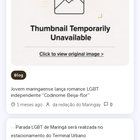
Blog
Jovem maringaense lança romance LGBT
independente “Codinome Beija-flor”
0
5 meses ago
da redação do Maringay