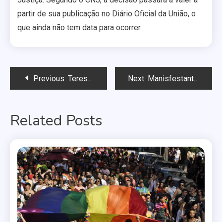
partir de sua publicação no Diário Oficial da União, o
que ainda não tem data para ocorrer.
Navegação
Previous:
Teresina terá encontro LGBT a partir do dia 16
Next:
Manisfestantes pedem regulamentação da lei que pune a homofobia no DF
de
Related Posts
Post