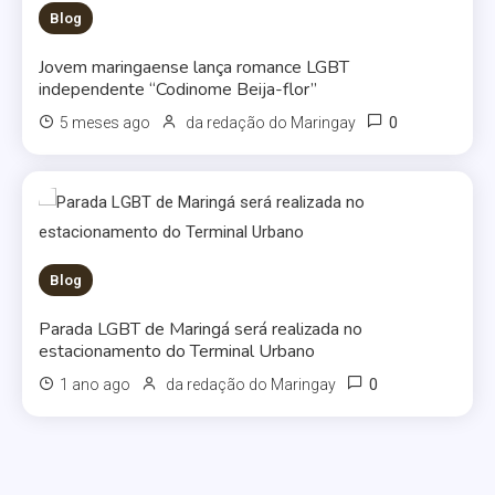
Blog
Jovem maringaense lança romance LGBT
independente “Codinome Beija-flor”
0
5 meses ago
da redação do Maringay
Blog
Parada LGBT de Maringá será realizada no
estacionamento do Terminal Urbano
0
1 ano ago
da redação do Maringay