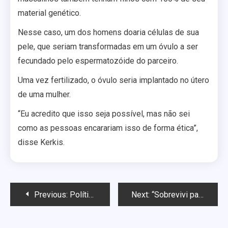
material genético.
Nesse caso, um dos homens doaria células de sua
pele, que seriam transformadas em um óvulo a ser
fecundado pelo espermatozóide do parceiro.
Uma vez fertilizado, o óvulo seria implantado no útero
de uma mulher.
“Eu acredito que isso seja possível, mas não sei
como as pessoas encarariam isso de forma ética”,
disse Kerkis.
Navegação
Previous:
Política de Marina Silva para LGBT é um vexame, diz ativista
Next:
“Sobrevivi para contar a minha história”, diz gay espancado no Paraná
de