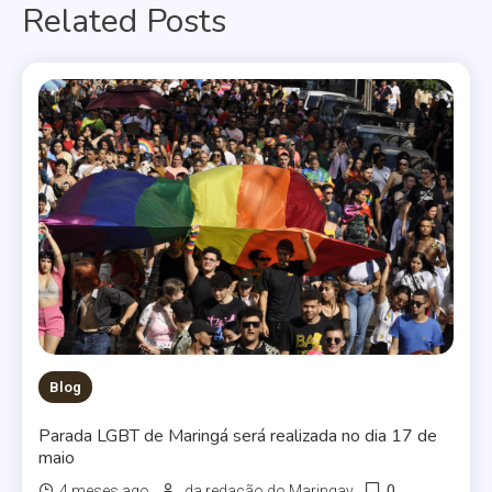
Related Posts
Post
Blog
Parada LGBT de Maringá será realizada no dia 17 de
maio
0
4 meses ago
da redação do Maringay