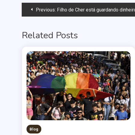
Navegação
Previous:
Filho de Cher está guardando dinhei
de
Related Posts
Post
Blog