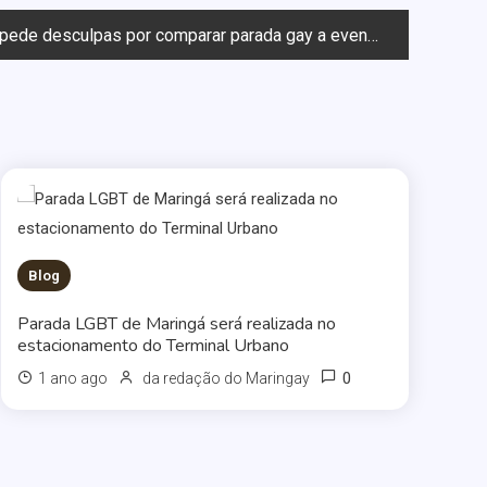
 desculpas por comparar parada gay a evento do Ku Klux Klan
Blog
Parada LGBT de Maringá será realizada no
estacionamento do Terminal Urbano
0
1 ano ago
da redação do Maringay