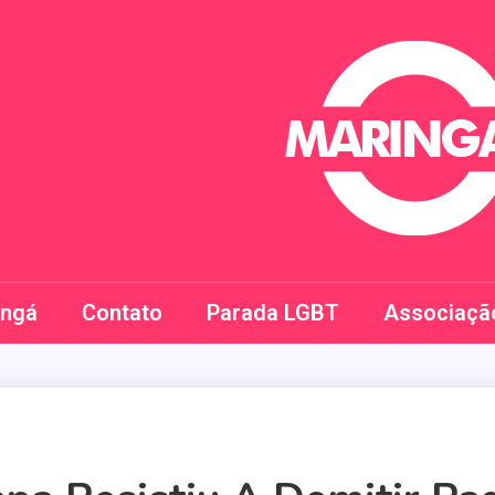
Maringay
ingá
Contato
Parada LGBT
Associaçã